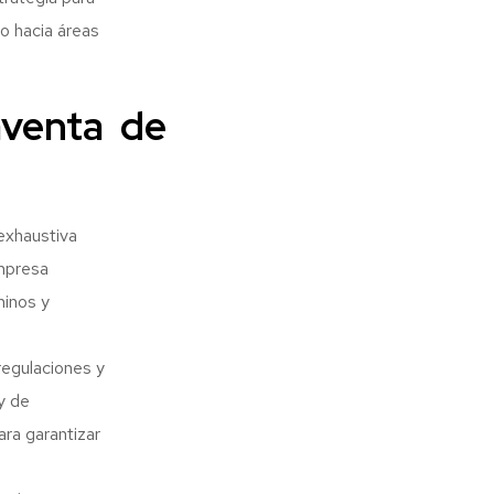
co hacia áreas
aventa de
exhaustiva
empresa
minos y
egulaciones y
y de
ra garantizar