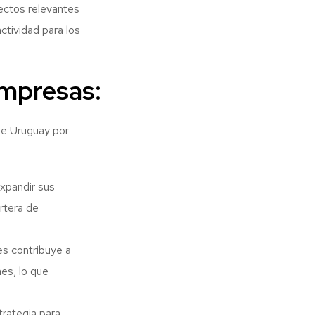
pectos relevantes
tividad para los
Empresas:
de Uruguay por
xpandir sus
rtera de
es contribuye a
nes, lo que
rategia para