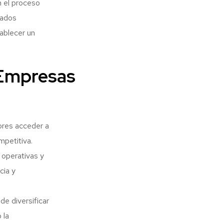
n el proceso
tados
ablecer un
 Empresas
ores acceder a
mpetitiva.
 operativas y
cia y
e diversificar
 la