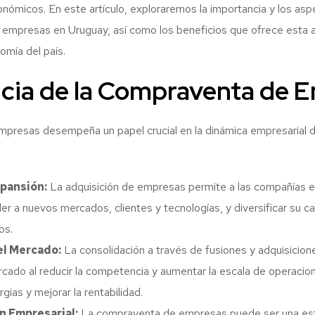
nómicos. En este artículo, exploraremos la importancia y los as
empresas en Uruguay, así como los beneficios que ofrece esta ac
omía del país.
cia de la Compraventa de 
presas desempeña un papel crucial en la dinámica empresarial 
xpansión:
La adquisición de empresas permite a las compañías e
r a nuevos mercados, clientes y tecnologías, y diversificar su ca
os.
el Mercado:
La consolidación a través de fusiones y adquisicion
ercado al reducir la competencia y aumentar la escala de operacio
gias y mejorar la rentabilidad.
n Empresarial:
La compraventa de empresas puede ser una est