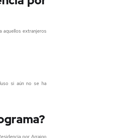
encia por
 aquellos extranjeros
luso si aún no se ha
rograma?
esidencia por Arraigo