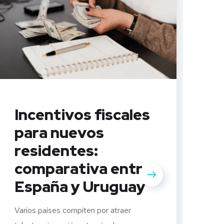
Incentivos fiscales
para nuevos
residentes:
comparativa entre
¿
España y Uruguay
m
p
Varios países compiten por atraer