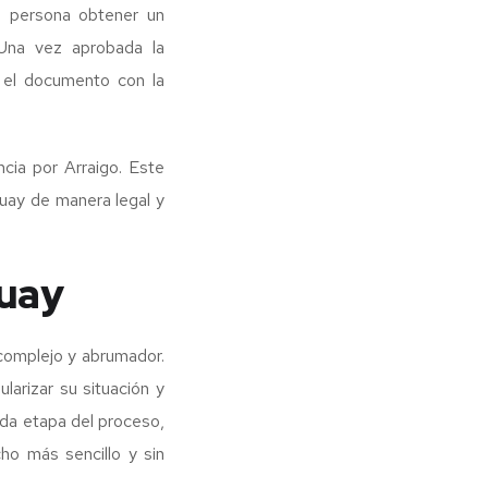
la persona obtener un
 Una vez aprobada la
r el documento con la
ncia por Arraigo. Este
uay de manera legal y
guay
complejo y abrumador.
larizar su situación y
ada etapa del proceso,
ho más sencillo y sin