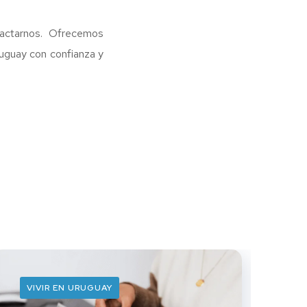
tactarnos. Ofrecemos
ruguay con confianza y
VIVIR EN URUGUAY
E