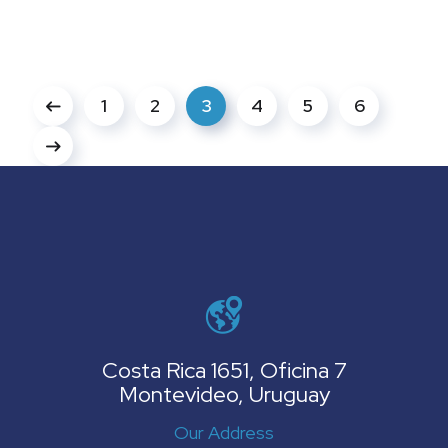
1
2
3
4
5
6
Costa Rica 1651, Oficina 7
Montevideo, Uruguay
Our Address