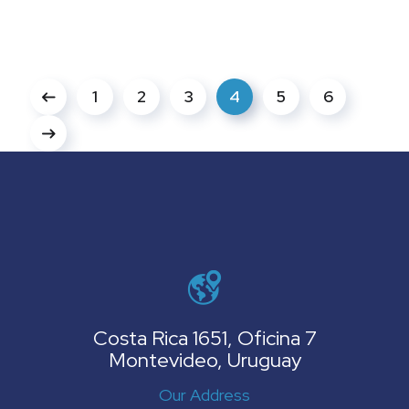
1
2
3
4
5
6
Costa Rica 1651, Oficina 7
Montevideo, Uruguay
Our Address