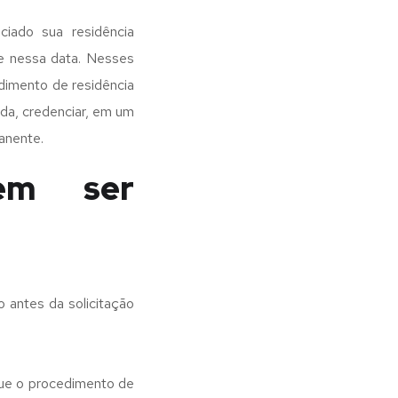
iado sua residência
e nessa data. Nesses
dimento de residência
ida, credenciar, em um
anente.
em ser
o antes da solicitação
 que o procedimento de