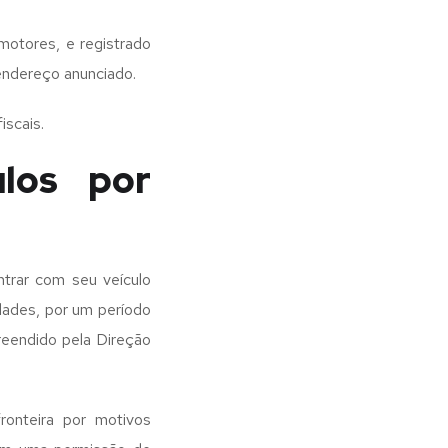
motores, e registrado
endereço anunciado.
iscais.
los por
trar com seu veículo
idades, por um período
preendido pela Direção
ronteira por motivos