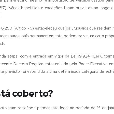
l permaneça o mesmo (a importação de veículos usados para o 
.887), vários benefícios e exceções foram previstos ao longo d
.
 18.250 (Artigo 76) estabeleceu que os uruguaios que residem n
udam para o país permanentemente podem trazer um carro próprio 
sto.
da etapa, com a entrada em vigor da Lei 19.924 (Lei Orçamen
cente Decreto Regulamentar emitido pelo Poder Executivo em 
nte previsto foi estendido a uma determinada categoria de estra
tá coberto?
obtiveram residência permanente legal no período de 1º de ja