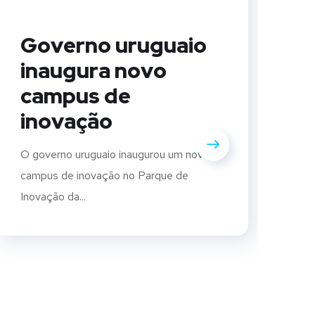
Governo uruguaio
inaugura novo
campus de
inovação
M
r
O governo uruguaio inaugurou um novo
c
campus de inovação no Parque de
Inovação da...
a
n
S
A t
Sus