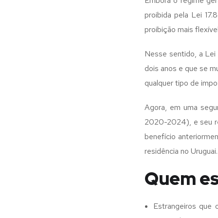
Embora o regime gera
proibida pela Lei 17
proibição mais flexível
Nesse sentido, a Lei
dois anos e que se m
qualquer tipo de impo
Agora, em uma segun
2020-2024), e seu re
benefício anteriorme
residência no Uruguai.
Quem es
Estrangeiros que 