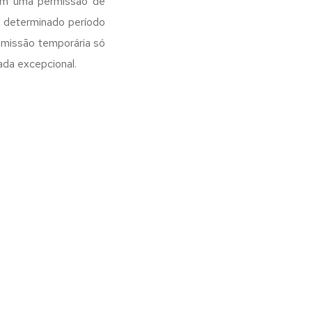
 com uma permissão de
m determinado período
dmissão temporária só
da excepcional.