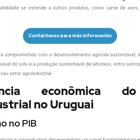
bilidade se estende a outros produtos, como carne de aves, m
Contáctanos para más información
stá comprometido com o desenvolvimento agrícola sustentável,
ável do solo e a produção sustentável de laticínios, entre outro
seu setor agroindustrial.
ância econômica d
strial no Uruguai
ão no PIB
agrícola e agroindustrial desempenham um papel fundamental na e