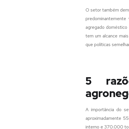
O setor também demon
predominantemente v
agregado doméstico 
tem um alcance mais
que políticas semelha
5 razõ
agroneg
A importância do s
aproximadamente 550
interno e 370.000 to