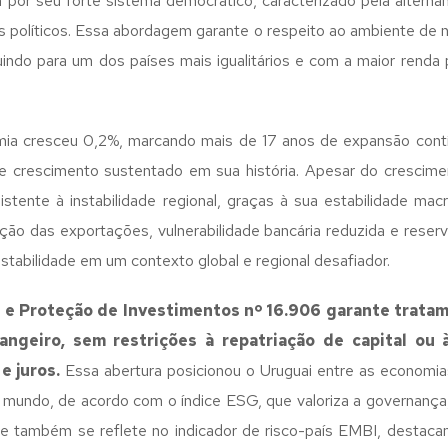
 por seu forte sistema democrático, caracterizado pela alternâ
dos políticos. Essa abordagem garante o respeito ao ambiente de
buindo para um dos países mais igualitários e com a maior renda
ia cresceu 0,2%, marcando mais de 17 anos de expansão contí
e crescimento sustentado em sua história. Apesar do crescim
stente à instabilidade regional, graças à sua estabilidade macr
ação das exportações, vulnerabilidade bancária reduzida e reser
stabilidade em um contexto global e regional desafiador.
 e Proteção de Investimentos nº 16.906 garante tratame
angeiro, sem restrições à repatriação de capital ou 
e juros.
Essa abertura posicionou o Uruguai entre as economia
o mundo, de acordo com o índice ESG, que valoriza a governan
, e também se reflete no indicador de risco-país EMBI, destac