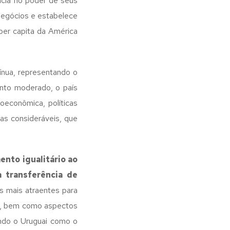
ncia no poder de seus
 negócios e estabelece
 per capita da América
nua, representando o
ento moderado, o país
oeconômica, políticas
vas consideráveis, que
nto igualitário ao
à transferência de
s mais atraentes para
ça, bem como aspectos
ando o Uruguai como o