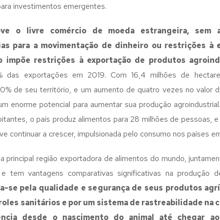
para investimentos emergentes.
ve o livre comércio de moeda estrangeira, sem 
ias para a movimentação de dinheiro ou restrições à 
ão impõe restrições à exportação de produtos agroindu
% das exportações em 2019. Com 16,4 milhões de hectar
90% de seu território, e um aumento de quatro vezes no valor d
um enorme potencial para aumentar sua produção agroindustri
bitantes, o país produz alimentos para 28 milhões de pessoas, e
eve continuar a crescer, impulsionada pelo consumo nos países 
da principal região exportadora de alimentos do mundo, juntamen
, e tem vantagens comparativas significativas na produção d
-se pela qualidade e segurança de seus produtos agrí
roles sanitários e por um sistema de rastreabilidade na 
ência desde o nascimento do animal até chegar ao