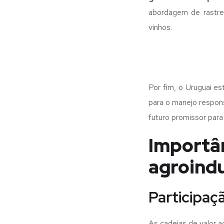
abordagem de rastrea
vinhos.
Por fim, o Uruguai e
para o manejo respons
futuro promissor para 
Import
agroindu
Participaç
As cadeias de valor 