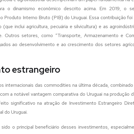
para o dinamismo econômico descrito acima. Em 2019, o seto
o Produto Interno Bruto (PIB) do Uruguai. Essa contribuição foi 
o (que inclui agricultura, pecuária e silvicultura) e as agroindú
te. Outros setores, como “Transporte, Armazenamento e Co
gados ao desenvolvimento e ao crescimento dos setores agrícol
to estrangeiro
s internacionais das commodities na última década, combinad
 com a notável vantagem comparativa do Uruguai na produção d
eito significativo na atração de Investimento Estrangeiro Dire
ial do Uruguai.
 sido o principal beneficiário desses investimentos, especialm