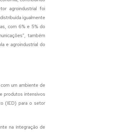
r agroindustrial foi
distribuída igualmente
strias, com 6% e 5% do
municações”, também
a e agroindustrial do
o com um ambiente de
e produtos intensivos
to (IED) para o setor
ente na integração de