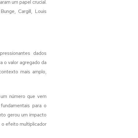
ram um papel crucial.
nge, Cargill, Louis
mpressionantes dados
a o valor agregado da
contexto mais amplo,
– um número que vem
 fundamentais para o
ento gerou um impacto
o efeito multiplicador