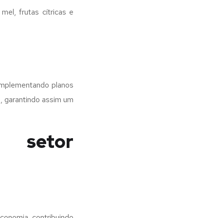
el, frutas cítricas e
 implementando planos
s, garantindo assim um
o setor
conomia, contribuindo