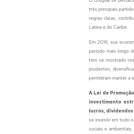
O Uruguai se destaca
três principais parti
regras claras, contri
Latina e do Caribe.
Em 2019, sua econom
período mais longo d
tem se mostrado resi
prudentes, diversific
permitiram manter a e
A Lei de Promoção
investimento estr
lucros, dividendos 
se investir em todo 
sociais e ambientais