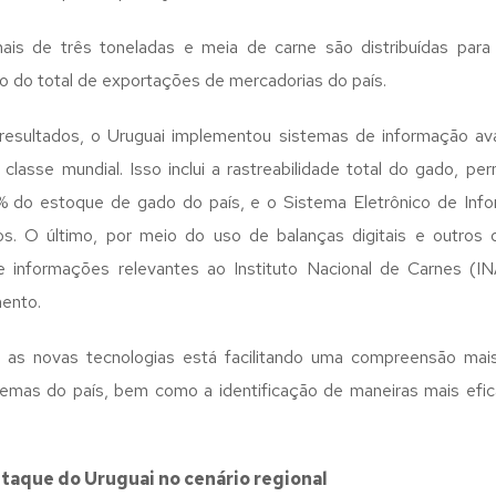
ais de três toneladas e meia de carne são distribuídas para
o do total de exportações de mercadorias do país.
 resultados, o Uruguai implementou sistemas de informação av
classe mundial. Isso inclui a rastreabilidade total do gado, per
0% do estoque de gado do país, e o Sistema Eletrônico de Inf
os. O último, por meio do uso de balanças digitais e outros di
de informações relevantes ao Instituto Nacional de Carnes (I
ento.
s novas tecnologias está facilitando uma compreensão mais
temas do país, bem como a identificação de maneiras mais ef
taque do Uruguai no cenário regional