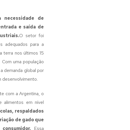
a necessidade de
entrada e saída de
striais.
O setor foi
es adequados para a
a terra nos últimos 15
al. Com uma população
 a demanda global por
em desenvolvimento.
te com a Argentina, o
e alimentos em nível
colas, respaldados
criação de gado que
 consumidor.
Essa