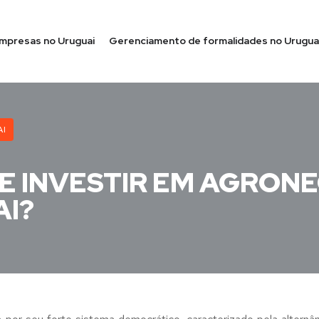
empresas no Uruguai
Gerenciamento de formalidades no Urugua
AI
E INVESTIR EM AGRON
I?