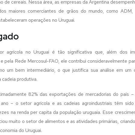
ão de cereais. Nessa área, as empresas da Argentina desempenha
 dos maiores comerciantes de grãos do mundo, como ADM, Bu
tabeleceram operações no Uruguai.
egado
or agrícola no Uruguai é tão significativa que, além dos i
e pela Rede Mercosul-FAO, ele contribui consideravelmente par
o um bem intermediário, o que justifica sua análise em um 
a cadeia produtiva.
ximadamente 82% das exportações de mercadorias do país 
ano – o setor agrícola e as cadeias agroindustriais têm sido
zes na renda per capita da população uruguaia. Esse crescim
iou muito o setor de alimentos e as atividades primárias, criando 
 economia do Uruguai.